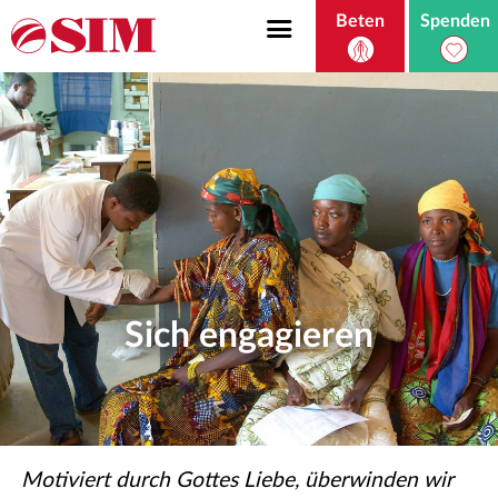
Beten
Spenden
Sich engagieren
Motiviert durch Gottes Liebe, überwinden wir