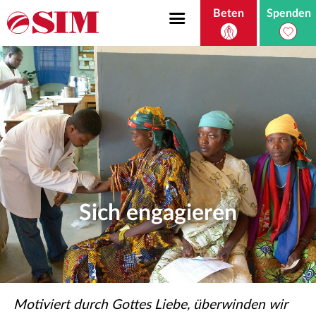
Beten
Spenden
Sich engagieren
Motiviert durch Gottes Liebe, überwinden wir