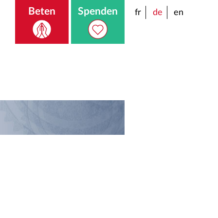
Beten
Spenden
fr
de
en